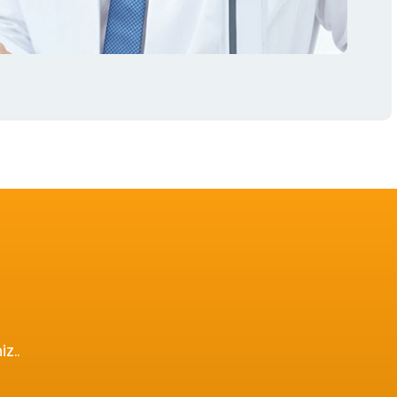
!
z..