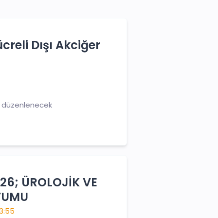
creli Dışı Akciğer
çi düzenlenecek
26; ÜROLOJİK VE
YUMU
13:55