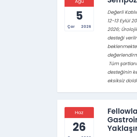
Ağu
5
Değerli Katıl
12-13 Eylül 
Çar
2026
2026; Üroloj
desteği veri
beklenmekted
değerlendirm
Tüm şartlar
desteğinin k
eksiksiz dol
Fellowl
Haz
Gastroi
26
Yaklaşı