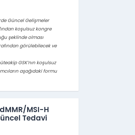
erde Güncel Gelişmeler
afından koşulsuz kongre
uğu şeklinde olması
rafından görülebilecek ve
üteakip GSK’nın koşulsuz
ımcıların aşağıdaki formu
ik dMMR/MSI-H
Güncel Tedavi