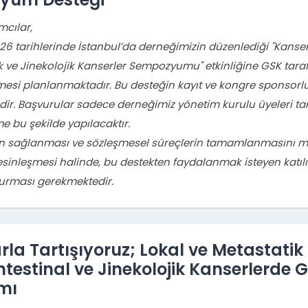
ımcılar,
2026 tarihlerinde İstanbul’da derneğimizin düzenlediği "Kans
ik ve Jinekolojik Kanserler Sempozyumu" etkinliğine GSK tar
lmesi planlanmaktadır. Bu desteğin kayıt ve kongre sponsorl
ir. Başvurular sadece derneğimiz yönetim kurulu üyeleri ta
e bu şekilde yapılacaktır.
ın sağlanması ve sözleşmesel süreçlerin tamamlanmasını m
esinleşmesi halinde, bu destekten faydalanmak isteyen katıl
durması gerekmektedir.
arla Tartışıyoruz; Lokal ve Metastat
ntestinal ve Jinekolojik Kanserlerde 
mı