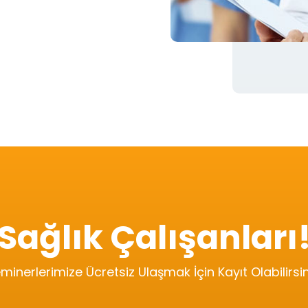
Sağlık Çalışanları
minerlerimize Ücretsiz Ulaşmak İçin Kayıt Olabilirsini