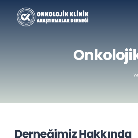
Onkoloji
Ye
Derneğimiz Hakkında