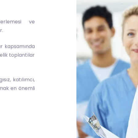
lerlemesi ve
r.
lar kapsamında
elik toplantılar
sız, katılımcı,
olmak en önemli