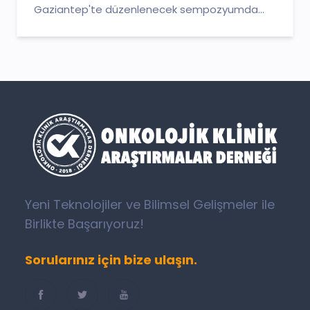
Gaziantep'te düzenlenecek sempozyumda...
Yeni Teknolojiler ve Bilimsel Gelişmeler ile
Birlikte Başarıyoruz!
Sorularınız için bize ulaşın.